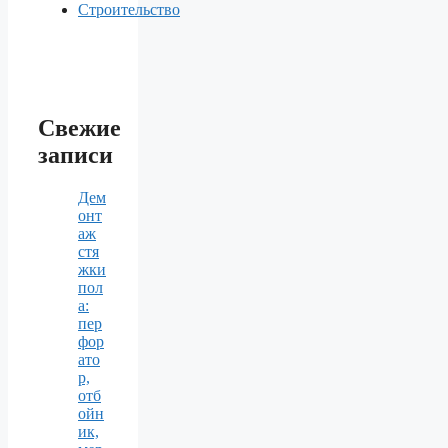
Строительство
Свежие
записи
Дем
онт
аж
стя
жки
пол
а:
пер
фор
ато
р,
отб
ойн
ик,