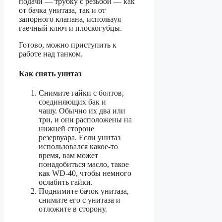
подачи — трубку с резьбой — как
от бачка унитаза, так и от
запорного клапана, используя
гаечный ключ и плоскогубцы.
Готово, можно приступить к
работе над танком.
Как снять унитаз
Снимите гайки с болтов,
соединяющих бак и
чашу. Обычно их два или
три, и они расположены на
нижней стороне
резервуара. Если унитаз
использовался какое-то
время, вам может
понадобиться масло, такое
как WD-40, чтобы немного
ослабить гайки.
Поднимите бачок унитаза,
снимите его с унитаза и
отложите в сторону.