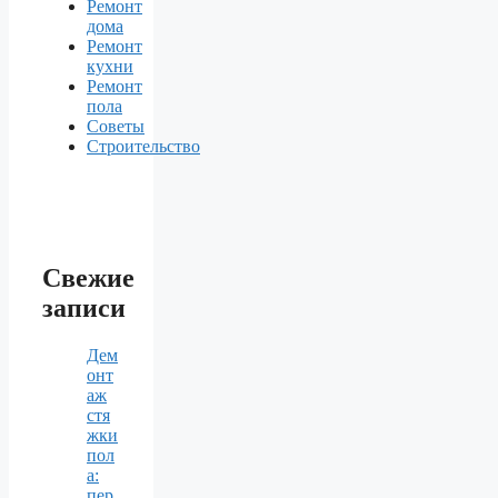
Ремонт
дома
Ремонт
кухни
Ремонт
пола
Советы
Строительство
Свежие
записи
Дем
онт
аж
стя
жки
пол
а:
пер