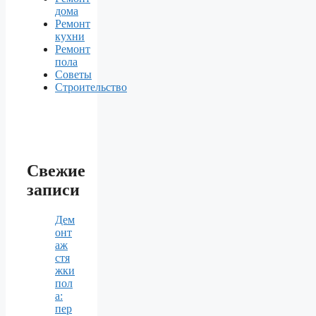
дома
Ремонт
кухни
Ремонт
пола
Советы
Строительство
Свежие
записи
Дем
онт
аж
стя
жки
пол
а:
пер